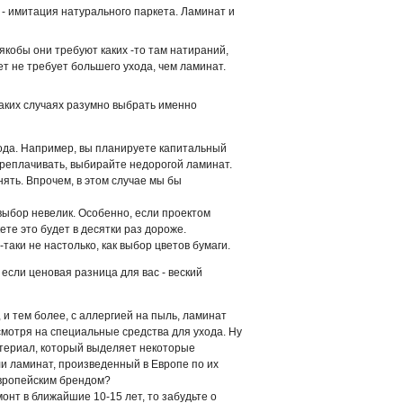
- имитация натурального паркета. Ламинат и
якобы они требуют каких -то там натираний,
т не требует большего ухода, чем ламинат.
каких случаях разумно выбрать именно
года. Например, вы планируете капитальный
ереплачивать, выбирайте недорогой ламинат.
ять. Впрочем, в этом случае мы бы
 выбор невелик. Особенно, если проектом
ете это будет в десятки раз дороже.
таки не настолько, как выбор цветов бумаги.
если ценовая разница для вас - веский
и тем более, с аллергией на пыль, ламинат
смотря на специальные средства для ухода. Ну
атериал, который выделяет некоторые
ли ламинат, произведенный в Европе по их
европейским брендом?
онт в ближайшие 10-15 лет, то забудьте о