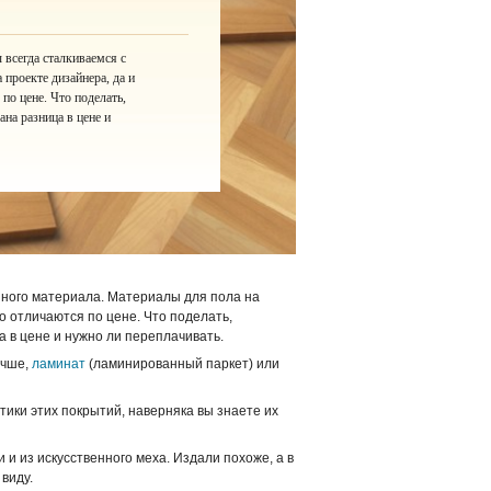
 всегда сталкиваемся с
проекте дизайнера, да и
по цене. Что поделать,
ана разница в цене и
 иного материала. Материалы для пола на
но отличаются по цене. Что поделать,
а в цене и нужно ли переплачивать.
учше,
ламинат
(ламинированный паркет) или
тики этих покрытий, наверняка вы знаете их
 и из искусственного меха. Издали похоже, а в
виду.