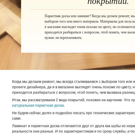
покрытий.
Паркетная доска или ламинат? Когда мы делаем ремонт, мы
выбором того или иного материала. Материалы для пола на 
в магазине выглядят очень похоже по цвету, но отличаются 
приходится разбираться с вопросом, чтоб понять, чем вызв
нужно ли переплачивать.
Когда мы делаем ремонт, мы всегда сталкиваемся с выбором того или
проекте дизайнера, да и в магазине выглядят очень похоже по цвету, 
приходится разбираться с вопросом, чтоб понять, чем вызвана разниц
Итак, мы рассматриваем 2 вида покрытий, похожих на картинке. Что л
натуральная паркетная доска
.
Не будем сейчас долго и подробно писать про технические характерис
сами.
Ламинат и паркетная доска отличаются друг от друга как шубы из норки
реальности они разные. И по характеристикам и по сроку службы, и по 