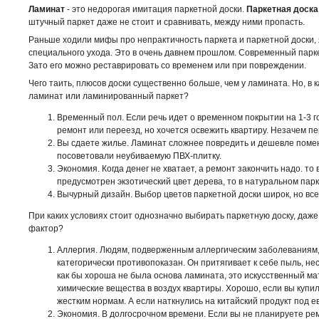
Ламинат
- это недорогая имитация паркетной доски.
Паркетная доска
штучный паркет даже не стоит и сравнивать, между ними пропасть.
Раньше ходили мифы про непрактичность паркета и паркетной доски, 
специального ухода. Это в очень давнем прошлом. Современный парке
Зато его можно реставрировать со временем или при повреждении.
Чего таить, плюсов доски существенно больше, чем у ламината. Но, в 
ламинат или ламинированный паркет?
Временный пол. Если речь идет о временном покрытии на 1-3 
ремонт или переезд, но хочется освежить квартиру. Незачем п
Вы сдаете жилье. Ламинат сложнее повредить и дешевле помен
посоветовали неубиваемую ПВХ-плитку.
Экономия. Когда денег не хватает, а ремонт закончить надо. то
предусмотрен экзотический цвет дерева, то в натуральном парк
Вычурный дизайн. Выбор цветов паркетной доски широк, но все-
При каких условиях стоит однозначно выбирать паркетную доску, даже 
фактор?
Аллергия. Людям, подверженным аллергическим заболеваниям, 
категорически противопоказан. Он притягивает к себе пыль, не
как бы хороша не была основа ламината, это искусственный м
химические вещества в воздух квартиры. Хорошо, если вы купи
жестким нормам. А если наткнулись на китайский продукт под 
Экономия. В долгосрочном времени. Если вы не планируете рем