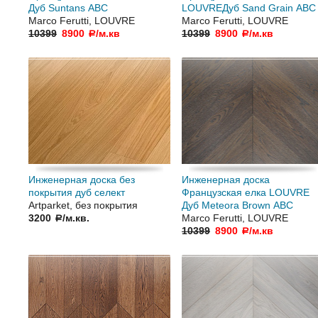
Дуб Suntans АВC
LOUVREДуб Sand Grain АВC
Marco Ferutti, LOUVRE
Marco Ferutti, LOUVRE
10399
8900
/м.кв
10399
8900
/м.кв
a
a
Инженерная доска без
Инженерная доска
покрытия дуб селект
Французская елка LOUVRE
Artparket, без покрытия
Дуб Meteora Brown АВC
3200
/м.кв.
Marco Ferutti, LOUVRE
a
10399
8900
/м.кв
a