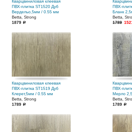
Кварцвиниловая клеевая
Кварцвин
ПВХ-плитка ST1520 Дуб
ПВХ-плит
Вердельо,5мм / 0.55 мм
Бланк 2,5
Betta, Strong
Betta, Str
1879
1789
152
a
Кварцвиниловая клеевая
Кварцвин
ПВХ-плитка ST1519 Дуб
ПВХ-плит
Клерет,5мм / 0.55 мм
Мерло 2,5
Betta, Strong
Betta, Str
1789
1789
a
a