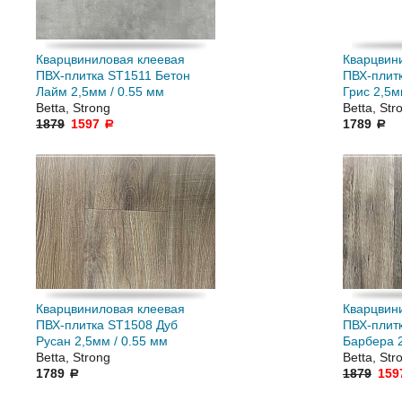
Кварцвиниловая клеевая
Кварцвин
ПВХ-плитка ST1511 Бетон
ПВХ-плит
Лайм 2,5мм / 0.55 мм
Грис 2,5м
Betta, Strong
Betta, Str
1879
1597
1789
a
a
Кварцвиниловая клеевая
Кварцвин
ПВХ-плитка ST1508 Дуб
ПВХ-плит
Русан 2,5мм / 0.55 мм
Барбера 2
Betta, Strong
Betta, Str
1789
1879
159
a