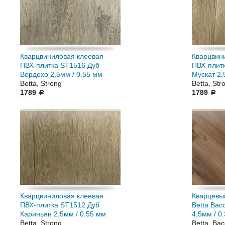
Кварцвиниловая клеевая
Кварцвин
ПВХ-плитка ST1516 Дуб
ПВХ-плит
Вердехо 2,5мм / 0.55 мм
Мускат 2,
Betta, Strong
Betta, Str
1789
1789
a
a
Кварцвиниловая клеевая
Кварцевы
ПВХ-плитка ST1512 Дуб
Betta Bac
Кариньян 2,5мм / 0.55 мм
4,5мм / 0
Betta, Strong
Betta, Ba