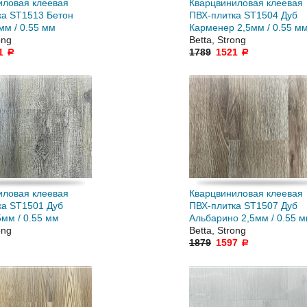
иловая клеевая
Кварцвиниловая клеевая
ка ST1513 Бетон
ПВХ-плитка ST1504 Дуб
мм / 0.55 мм
Карменер 2,5мм / 0.55 м
ong
Betta, Strong
1
1789
1521
a
a
иловая клеевая
Кварцвиниловая клеевая
ка ST1501 Дуб
ПВХ-плитка ST1507 Дуб
мм / 0.55 мм
Альбарино 2,5мм / 0.55 
ong
Betta, Strong
1879
1597
a