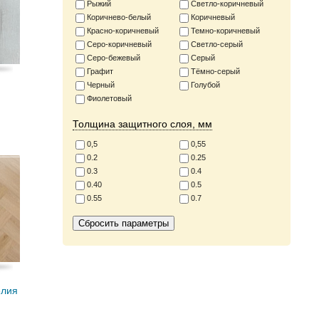
Рыжий
Светло-коричневый
Коричнево-белый
Коричневый
Красно-коричневый
Темно-коричневый
Серо-коричневый
Светло-серый
Серо-бежевый
Серый
Графит
Тёмно-серый
Черный
Голубой
Фиолетовый
Толщина защитного слоя, мм
0,5
0,55
0.2
0.25
0.3
0.4
0.40
0.5
0.55
0.7
елия