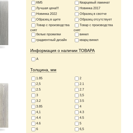
КМ5
Кварцевый ламинат
Лучшая цена!!!
Новинка 2017
Новинка 2022
Образец в свотче
Образец в щите
Образец отсутствует
Товар с производства
Товар с производства
снят
снят
белые прожилки
винил
градиентный дизайн
кварц-винил
Информация о наличии ТОВАРА
А
Толщина, мм
1.85
2
2,5
2.1
2.5
2.7
3
3,5
3.2
3.5
3.85
4
4,1
4.3
4.4
4.5
4.6
5
6
6,5