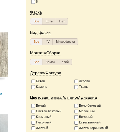
8
м
Фаска
Все
Есть
Нет
Вид фаски
Все
4V
Микрофоска
Монтаж/Сборка
Все
Замок
Клей
Дерево/Фактура
Бетон
Дерево
Камень
Ткань
мм
Цветовая гамма /оттенок/ дизайна
Белый
Бело-бежевый
Светло-бежевый
Молочный
Кремовый
Бежевый
Песочный
Естественный
Желтый
Желто-коричневый