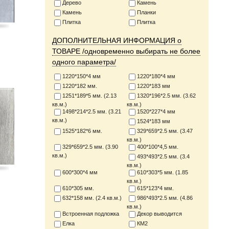
Дерево
Камень
Камень
Планки
Плитка
Плитка
ДОПОЛНИТЕЛЬНАЯ ИНФОРМАЦИЯ о
н
ТОВАРЕ /одновременно выбирать не более
одного параметра/
1220*150*4 мм
1220*180*4 мм
1220*182 мм.
1220*183 мм
1251*189*5 мм. (2.13
1320*196*2.5 мм. (3.62
кв.м.)
кв.м.)
1498*214*2.5 мм. (3.21
1520*227*4 мм
кв.м.)
1524*183 мм
1525*182*6 мм.
329*659*2.5 мм. (3.47
кв.м.)
329*659*2.5 мм. (3.90
400*100*4,5 мм.
кв.м.)
493*493*2.5 мм. (3.4
кв.м.)
600*300*4 мм
610*303*5 мм. (1.85
кв.м.)
610*305 мм.
615*123*4 мм.
632*158 мм. (2.4 кв.м.)
986*493*2.5 мм. (4.86
кв.м.)
Встроенная подложка
Декор выводится
Елка
КМ2