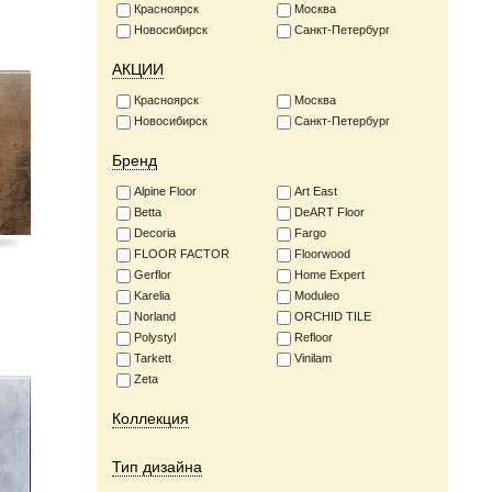
Красноярск
Москва
Новосибирск
Санкт-Петербург
АКЦИИ
Красноярск
Москва
Новосибирск
Санкт-Петербург
Бренд
Alpine Floor
Art East
Betta
DeART Floor
Decoria
Fargo
FLOOR FACTOR
Floorwood
Gerflor
Home Expert
Karelia
Moduleo
Norland
ORCHID TILE
Polystyl
Refloor
Tarkett
Vinilam
Zeta
Коллекция
Тип дизайна