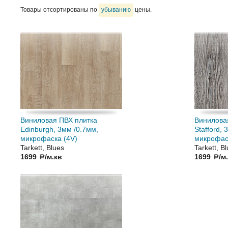
Товары отсортированы по
убыванию
цены.
Виниловая ПВХ плитка
Винилова
Edinburgh, 3мм /0.7мм,
Stafford, 
микрофаска (4V)
микрофас
Tarkett, Blues
Tarkett, B
1699
/м.кв
1699
/м
a
a