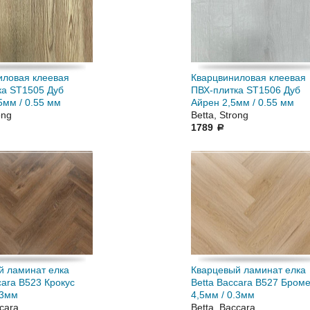
иловая клеевая
Кварцвиниловая клеевая
ка ST1505 Дуб
ПВХ-плитка ST1506 Дуб
5мм / 0.55 мм
Айрен 2,5мм / 0.55 мм
ong
Betta, Strong
1789
a
й ламинат елка
Кварцевый ламинат елка
cara В523 Крокус
Betta Baccara В527 Бром
.3мм
4,5мм / 0.3мм
ccara
Betta, Baccara