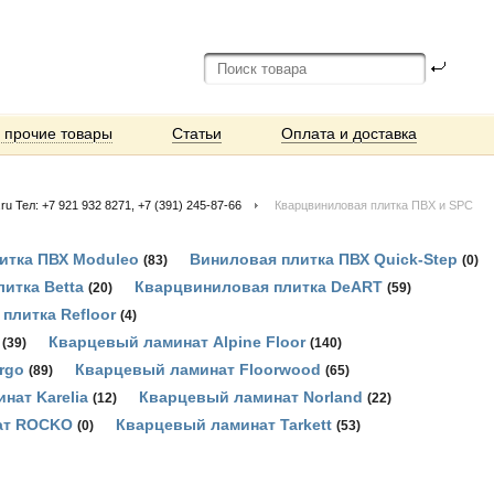
и прочие товары
Статьи
Оплата и доставка
 Тел: +7 921 932 8271, +7 (391) 245-87-66
Кварцвиниловая плитка ПВХ и SPC
итка ПВХ Moduleo
Виниловая плитка ПВХ Quick-Step
(83)
(0)
итка Betta
Кварцвиниловая плитка DeART
(20)
(59)
плитка Refloor
(4)
Кварцевый ламинат Alpine Floor
(39)
(140)
rgo
Кварцевый ламинат Floorwood
(89)
(65)
нат Karelia
Кварцевый ламинат Norland
(12)
(22)
ат ROCKO
Кварцевый ламинат Tarkett
(0)
(53)