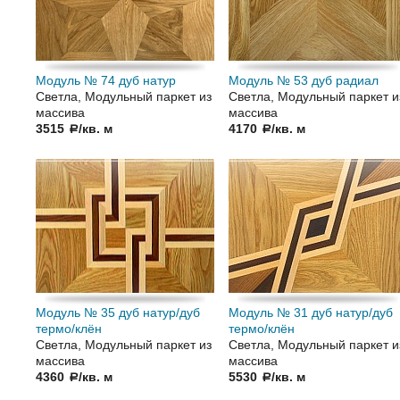
Модуль № 74 дуб натур
Модуль № 53 дуб радиал
Светла, Модульный паркет из
Светла, Модульный паркет и
массива
массива
3515
/кв. м
4170
/кв. м
a
a
Модуль № 35 дуб натур/дуб
Модуль № 31 дуб натур/дуб
термо/клён
термо/клён
Светла, Модульный паркет из
Светла, Модульный паркет и
массива
массива
4360
/кв. м
5530
/кв. м
a
a