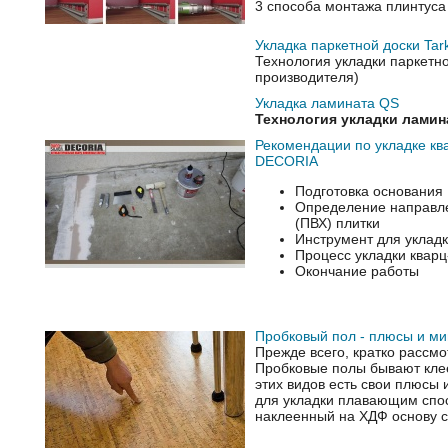
3 способа монтажа плинтуса
Укладка паркетной доски Tark
Технология укладки паркетной
производителя)
Укладка ламината QS
Технология укладки ламин
Рекомендации по укладке кв
DECORIA
Подготовка основания
Определение направле
(ПВХ) плитки
Инструмент для укладк
Процесс укладки кварц
Окончание работы
Пробковый пол - плюсы и м
Прежде всего, кратко рассм
Пробковые полы бывают клее
этих видов есть свои плюсы
для укладки плавающим спос
наклеенный на ХДФ основу с