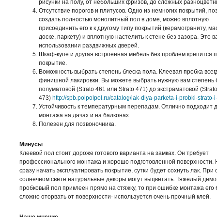
рисунки на полу, от небольших фризов, до сложных разноцветн
Отсутствие порогов и плитусов. Одно из немногих покрытий, п
создать полностью монолитный пол в доме, можно вплотную
присоединить его к к другому типу покрытий (керамограниту, м
доске, паркету) и вплотную настелить к стене без зазора. Это 
использовании раздвижных дверей.
Шкаф-купе и другая встроенная мебель без проблем крепится 
покрытие.
Воможность выбрать степень блеска пола. Клеевая пробка всег
финишной лакировки. Вы можете выбрать нужную вам степень б
полуматовой (Strato 461 или Strato 471) до экстраматовой (Strat
473)
http://spb.polpolpol.ru/catalog/lak-dlya-parketa-i-probki-strato-
Устойчивость к температурным перепадам. Отлично подходит 
монтажа на дачах и на балконах.
Полезен для позвоночника.
Минусы
Клеевой пол стоит дороже готового варианта на замках. Он требует
профессионального монтажа и хорошо подготовленной поверхности. 
сразу начать эксплуатировать покрытие, сутки будет сохнуть лак. При
солнечном свете натуральные декоры могут выцветать. Тяжелый демо
пробковый пол приклеен прямо на стяжку, то при ошибке монтажа его 
сложно оторвать от поверхности- используется очень прочный клей.