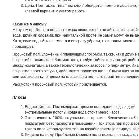
хотя это и необязательно.
Цена. Пол такого типа “под ключ” обойдется немного дешевле, 
клеевой вариант, с учетом работы.
Какие же минусы?
Минусом пробкового пола на замках является его не абсолютная стойк
воде. Другими словами, при капитальной протечке замки могут не выд
Хотя, если воды было немного и ее сразу убрали, то с полом ничего не
произойдет.
Пробковый пол, уложенный плавающим способом, также, как и другие 
покрытий с таким способом монтажа, требует обязательного устройст
между комнатами, а также технологических зазоров по периметру. Ина
покрытие просто вспучит, либо может появится щель. Самая частая ош
монтаж шкафа-купе прямо на плавающий пол - это гарантия появлени
Рассмотрим пробковый пол, который приклеивается.
Плюсы
Водостойкость. Пол выдержит прямое попадание воды и даже
экстремальные потопы, когда вода стоит много часов.
Экологичность. 100% натуральное покрытие обеспечивает аб
показатели безопасности в помещении. При этом, при произво
такого пола используются только возобновляемые природные 
Рисунки на полу. Пробковые клеевые полы позволяют создать