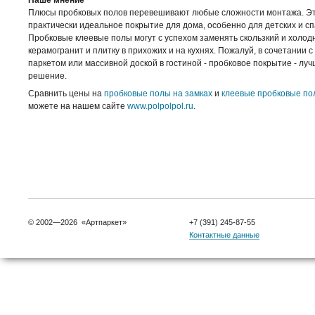
Наше мнение
Плюсы пробковых полов перевешивают любые сложности монтажа. Э
практически идеальное покрытие для дома, особенно для детских и сп
Пробковые клеевые полы могут с успехом заменять скользкий и холо
керамогранит и плитку в прихожих и на кухнях. Пожалуй, в сочетании 
паркетом или массивной доской в гостиной - пробковое покрытие - лу
решение.
Сравнить цены на
пробковые полы на замках
и
клеевые пробковые по
можете на нашем сайте
www.polpolpol.ru
.
© 2002—2026 «Артпаркет»
+7 (391) 245-87-55
Контактные данные