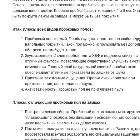
Основа – очень плотно спресованная пробковая крошка, на которую п
цельный шпон пробки. Клеевая пробка бывает толщиной 4 и 6 мм. Он
быть покрыта лаком на заводе, а может быть без покрытия.
Итак,
плюсы всех видов пробковых полов:
Пробковый пол теплый. Пробка существенно теплее любого дру
напольных покрытий. Такой пол можно использовать без допол
обогрева, ногам будет тепло.
Звукоизоляция. 2 слоя пробки, плита ХДФ и подложка снизу – э
отличные факторы, позволяющие существенно улучшить акуст
помещения. Толстый слой натуральной клеевой пробки также
обеспечивает отличные показатели по защите от шума.
Приятные тактильные ощущения. Пробка очень приятна при
прикосновении, она теплая на ощупь.
Антистатичность. Пробковый пол не притягивает пыль.
Плюсы, отличающие пробковый пол на замках:
Быстрая и легкая сборка. Пробковый пол на замках монтируетс
“плавающим” способом, без фиксации к основанию. Его собрат
даже неопытный в ремонтных делах человек.
Пол можно эксплуатировать сразу после настила. Разве что, м
посоветовали все-таки обработать его специальным защитным