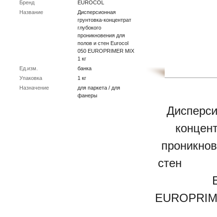
Бренд
EUROCOL
Название
Дисперсионная
грунтовка-концентрат
глубокого
проникновения для
полов и стен Eurocol
050 EUROPRIMER MIX
1 кг
Ед.изм.
банка
Упаковка
1 кг
Назначение
для паркета / для
фанеры
Дисперсио
концент
проникнов
с
Еur
EUROPRIM