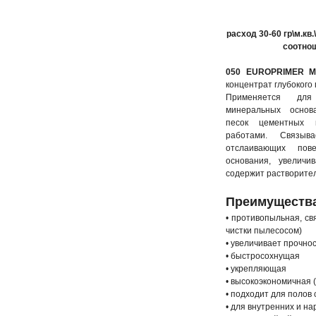
расход 30-60 гр\м.кв
соотно
050 EUROPRIMER
концентрат глубокого
Применяется для
минеральных основ
песок цементных 
работами. Связыв
отслаивающих пове
основания, увеличи
содержит растворите
Преимущества
• противопыльная, св
чистки пылесосом)
• увеличивает прочно
• быстросохнущая
• укрепляющая
• высокоэкономичная
• подходит для полов 
• для внутренних и н