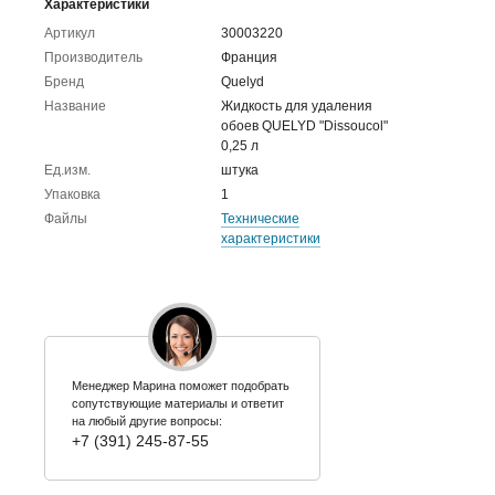
Характеристики
Артикул
30003220
Производитель
Франция
Бренд
Quelyd
Название
Жидкость для удаления
обоев QUELYD "Dissoucol"
0,25 л
Ед.изм.
штука
Упаковка
1
Файлы
Технические
характеристики
Менеджер Марина поможет подобрать
сопутствующие материалы и ответит
на любый другие вопросы:
+7 (391) 245-87-55