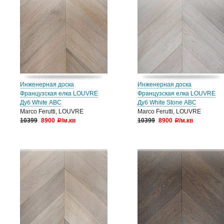
Инженерная доска
Инженерная доска
Французская елка LOUVRE
Французская елка LOUVRE
Дуб White АВС
Дуб White Stone АВС
Marco Ferutti, LOUVRE
Marco Ferutti, LOUVRE
10399
8900
/м.кв
10399
8900
/м.кв
a
a