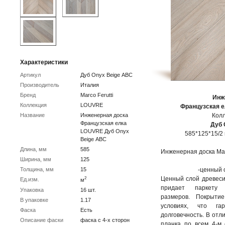
Характеристики
Артикул
Дуб Onyx Beige АВC
Производитель
Италия
Бренд
Marco Ferutti
Инж
Коллекция
LOUVRE
Французская ел
Название
Инженерная доска
Колл
Французская елка
Дуб 
LOUVRE Дуб Onyx
585*125*15/2 м
Beige АВC
Длина, мм
585
Инженерная доска Marc
Ширина, мм
125
- фан
Толщина, мм
15
-ценный 
Ценный слой древеси
2
Ед.изм.
м
придает паркету с
Упаковка
16 шт.
размеров. Покрытие
В упаковке
1.17
условиях, что гар
Фаска
Есть
долговечность. В отл
Описание фаски
фаска с 4-х сторон
планка по всем 4-м 