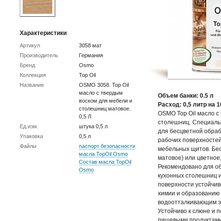
Характеристики
Артикул
3058 мат
Производитель
Германия
Бренд
Osmo
Коллекция
Top Oil
Название
OSMO 3058. Top Oil
масло с твердым
Объем банки: 0.5 л
воском для мебели и
Расход: 0,5 литр на 1
столешниц матовое.
OSMO Top Oil масло с
0,5 Л
столешниц. Специаль
Ед.изм.
штука 0,5 л
для бесцветной обраб
Упаковка
0,5 л
рабочих поверхностей
Файлы
паспорт безопасности
мебельных щитов. Бес
масла TopOil Osmo
матовое) или цветное
Состав масла TopOil
Рекомендовано для о
Osmo
кухонных столешниц 
поверхности устойчив
химии и образованию 
водоотталкивающим э
Устойчиво к слюне и п
пищевыми продуктами.