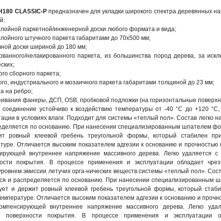
180 CLASSIC-P
предназначен для укладки широкого спектра деревянных н
й:
слойной паркетной/инженерной доски любого формата и вида;
слойного штучного паркета габаритами до 70х500 мм;
вной доски шириной до 180 мм;
ованного/нелакированного паркета, из большинства пород дерева, за иск
ских;
ого сборного паркета;
ого, индустриального и мозаичного паркета габаритами толщиной до 23 мм;
а на ребро;
еивания фанеры, ДСП, OSB, пробковой подложки (на горизонтальные поверхн
 соединение устойчиво к воздействию температуры от -40 °С до +120 °С,
тации в условиях влаги. Подходит для системы «теплый пол». Состав легко н
еделяется по основанию. При нанесении специализированным шпателем ф
ит ровный клеевой гребень треугольной формы, который стабилен пр
туре. Отличается высоким показателем адгезии к основанию и прочностью н
ирующей внутреннее напряжение массивного дерева. Легко удаляется с
ности покрытия. В процессе применения и эксплуатации обладает чрез
уровнем эмиссии летучих орга-нических веществ.системы «теплый пол». Сост
ся и распределяется по основанию. При нанесении специализированным 
ет и держит ровный клеевой гребень треугольной формы, который стаб
емпературе. Отличается высоким показателем адгезии к основанию и прочн
компенсирующей внутреннее напряжение массивного дерева. Легко уда
й поверхности покрытия. В процессе применения и эксплуатации о