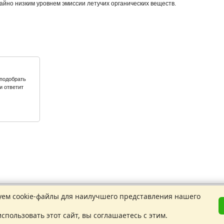
айно низким уровнем эмиссии летучих органических веществ.
подобрать
и ответит
ем cookie-файлы для наилучшего представления нашего
-55
нные
спользовать этот сайт, вы соглашаетесь с этим.