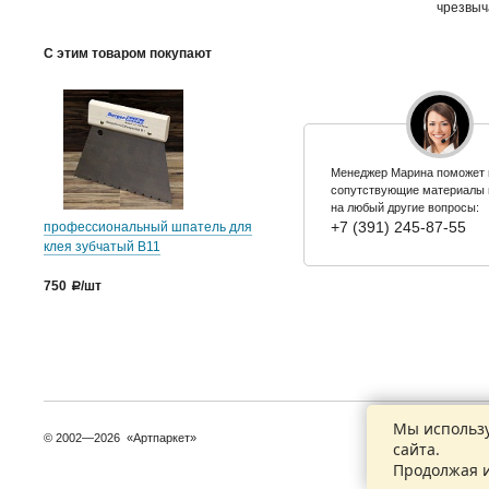
чрезвыч
С этим товаром покупают
Менеджер Марина поможет 
сопутствующие материалы 
на любый другие вопросы:
+7 (391) 245-87-55
профессиональный шпатель для
клея зубчатый B11
750
/шт
a
Мы использу
© 2002—2026 «Артпаркет»
+7 (391) 245-87
сайта.
Контактные да
Продолжая и