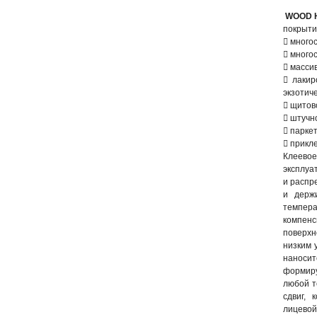
WOOD H
покрыти
 много
 много
 масси
 лакир
экзотиче
 щитов
 штучн
 паркет
 прикл
Клеевое
эксплуа
и распр
и держ
темпера
компенс
поверх
низким 
наносит
формиру
любой т
сдвиг, 
лицево