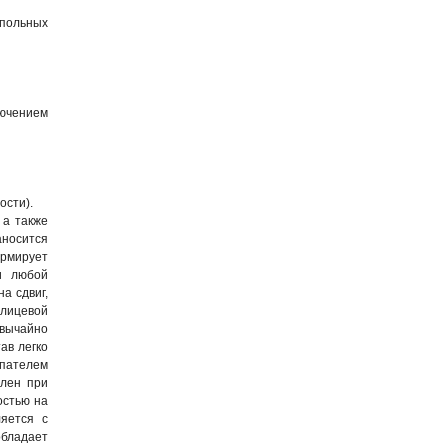
апольных
лючением
ости).
 а также
аносится
ормирует
и любой
а сдвиг,
 лицевой
вычайно
ав легко
шпателем
илен при
остью на
ляется с
бладает