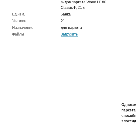
видов паркета Wood H180
Classic-P, 21 кг
Ед.изм.
банка
Упаковка
21
Назначение
для паркета
Файлы
Загрузить
Одноко
паркета
способ
эпоксид