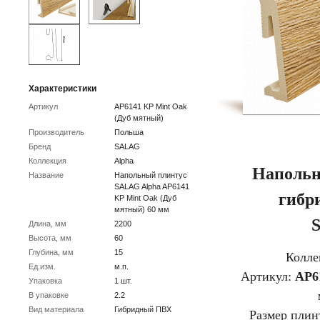
Характеристики
Артикул
AP6141 KP Mint Oak
(Дуб мятный)
Производитель
Польша
Бренд
SALAG
Коллекция
Alpha
Напольн
Название
Напольный плинтус
SALAG Alpha AP6141
гибр
KP Mint Oak (Дуб
мятный) 60 мм
Длина, мм
2200
Высота, мм
60
Глубина, мм
15
Колле
Ед.изм.
м.п.
Артикул:
AP6
Упаковка
1 шт.
В упаковке
2.2
Вид материала
Гибридный ПВХ
Размер плин