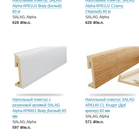
Напольный плинтус SALAG
Напольный плинтус SALAG
Alpha AP81U1 Bialy (Белый)
Alpha AP81U2 Czarny
80 м
(Черный) 80 м
SALAG, Alpha
SALAG, Alpha
628
/м.п.
628
/м.п.
a
a
Напольный плинтус с
Напольный плинтус SALAG
резиновой кромкой SALAG
AP6140 CL Kruger (Дуб
Alpha AP6601 Biały (Белый) 65
крюгер) 60 мм
мм
SALAG, Alpha
SALAG, Alpha
571
/м.п.
a
597
/м.п.
a