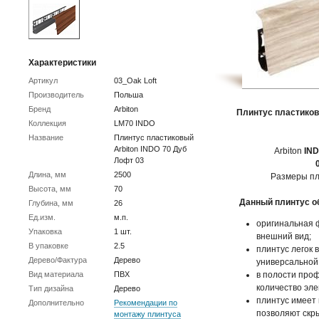
Характеристики
Артикул
03_Oak Loft
Производитель
Польша
Бренд
Arbiton
Плинтус пластиков
Коллекция
LM70 INDO
Название
Плинтус пластиковый
Arbiton INDO 70 Дуб
Arbiton
IND
Лофт 03
Длина, мм
2500
Размеры пл
Высота, мм
70
Данный плинтус о
Глубина, мм
26
Ед.изм.
м.п.
оригинальная 
Упаковка
1 шт.
внешний вид;
В упаковке
2.5
плинтус легок в
Дерево/Фактура
Дерево
универсальной
Вид материала
ПВХ
в полости про
количество эле
Тип дизайна
Дерево
плинтус имеет
Дополнительно
Рекомендации по
позволяют скры
монтажу плинтуса