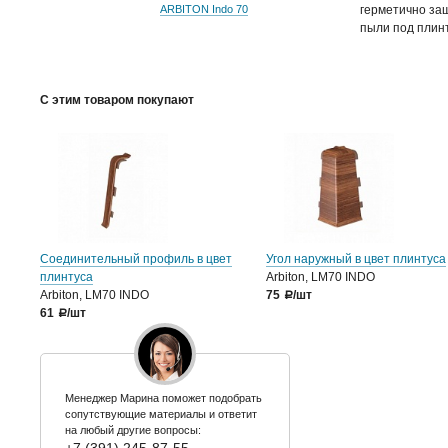
ARBITON Indo 70
герметично за
пыли под плин
С этим товаром покупают
Соединительный профиль в цвет
Угол наружный в цвет плинтуса
плинтуса
Arbiton, LM70 INDO
Arbiton, LM70 INDO
75
/шт
a
61
/шт
a
Менеджер Марина поможет подобрать
сопутствующие материалы и ответит
на любый другие вопросы: