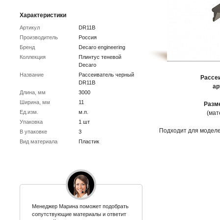
Характеристики
Артикул
DR11B
Производитель
Россия
Бренд
Decaro engineering
Коллекция
Плинтус теневой
Decaro
Название
Рассеиватель черный
Рассе
DR11B
ар
Длина, мм
3000
Ширина, мм
11
Разм
Ед.изм.
м.п.
(мат
Упаковка
1 шт
Подходит для моделе
В упаковке
3
Вид материала
Пластик
Менеджер Марина поможет подобрать
сопутствующие материалы и ответит