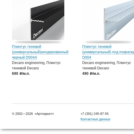
Плинтус теневой
Плинтус теневой
(универсальный)анодированный
(универсальный) под покраск
черный D004А
D004
Decaro engineering, Плинтус
Decaro engineering, Плинтус
теневой Decaro
теневой Decaro
690
/м.п.
490
/м.п.
a
a
© 2002—2026 «Артпаркет»
+7 (391) 245-87-55
Контактные данные