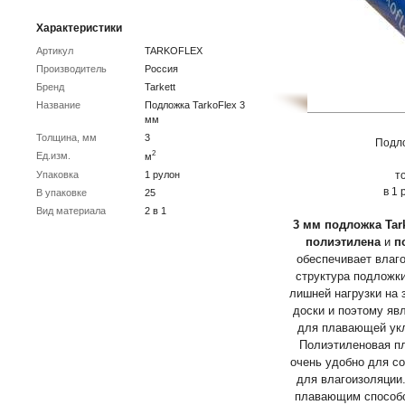
Характеристики
Артикул
TARKOFLEX
Производитель
Россия
Бренд
Tarkett
Название
Подложка TarkoFlex 3
мм
Толщина, мм
3
Подл
2
Ед.изм.
м
Упаковка
1 рулон
т
в 1 
В упаковке
25
Вид материала
2 в 1
3 мм подложка Tark
полиэтилена
и
п
обеспечивает влаго
структура подложки
лишней нагрузки на 
доски и поэтому я
для плавающей укла
Полиэтиленовая пл
очень удобно для с
для влагоизоляции.
плавающим способо