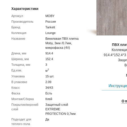
Характеристики
Артикул
MOBY
Производитель
Россия
Бренд
Tarkett
Коллекция
Lounge
Название
Виниловая ПВХ плитка
Moby, 3мм /0.7мм,
ПВХ плит
микрофаска (4V)
Коллекц
Длина, мм
914.4
914.4*152.4*3 
Ширина, мм
152.4
Защит
Толщина, мм
3
В
2
Ед.изм.
м
Упаковка
15 шт.
В упаковке
2.09
Инструкция
Класс
34/43
Фаска
Есть
Монтаж/Сборка
Клей
О 
Покрытие/верхний
Защитный слой
слой
EXTREME
PROTECTION 0,7мм
Подходит для
Да
теплого пола