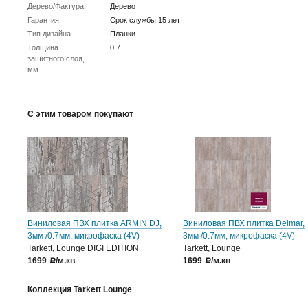
Дерево/Фактура
Дерево
Гарантия
Срок службы 15 лет
Тип дизайна
Планки
Толщина
0.7
защитного слоя,
мм
С этим товаром покупают
Виниловая ПВХ плитка ARMIN DJ,
Виниловая ПВХ плитка Delmar,
3мм /0.7мм, микрофаска (4V)
3мм /0.7мм, микрофаска (4V)
Tarkett, Lounge DIGI EDITION
Tarkett, Lounge
1699
/м.кв
1699
/м.кв
a
a
Коллекция Tarkett Lounge