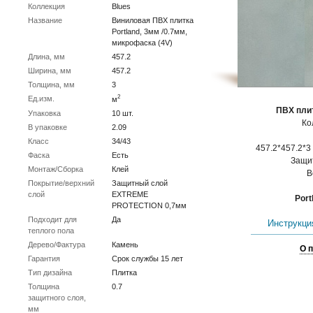
Коллекция
Blues
Название
Виниловая ПВХ плитка
Portland, 3мм /0.7мм,
микрофаска (4V)
Длина, мм
457.2
Ширина, мм
457.2
Толщина, мм
3
2
Ед.изм.
м
ПВХ плит
Упаковка
10 шт.
Ко
В упаковке
2.09
Класс
34/43
457.2*457.2*3 
Фаска
Есть
Защит
Монтаж/Сборка
Клей
В
Покрытие/верхний
Защитный слой
слой
EXTREME
Port
PROTECTION 0,7мм
Подходит для
Да
Инструкция
теплого пола
Дерево/Фактура
Камень
О 
Гарантия
Срок службы 15 лет
Тип дизайна
Плитка
Толщина
0.7
защитного слоя,
мм