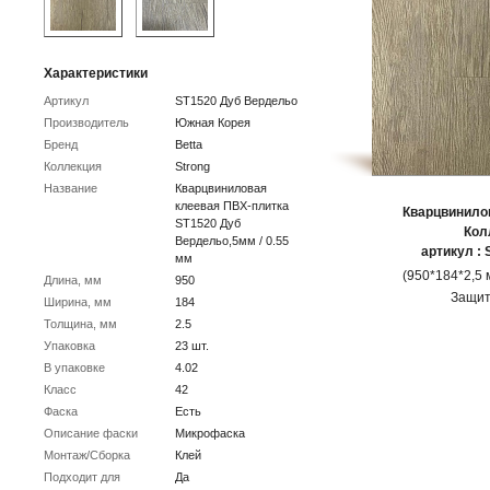
Характеристики
Артикул
ST1520 Дуб Вердельо
Производитель
Южная Корея
Бренд
Betta
Коллекция
Strong
Название
Кварцвиниловая
клеевая ПВХ-плитка
Кварцвинило
ST1520 Дуб
Кол
Вердельо,5мм / 0.55
артикул :
мм
(950*184*2,5 м
Длина, мм
950
Защит
Ширина, мм
184
Толщина, мм
2.5
Упаковка
23 шт.
В упаковке
4.02
Класс
42
Фаска
Есть
Описание фаски
Микрофаска
Монтаж/Сборка
Клей
Подходит для
Да