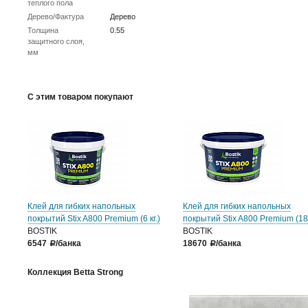
теплого пола
Дерево/Фактура
Дерево
Толщина
0.55
защитного слоя,
мм
С этим товаром покупают
Клей для гибких напольных
Клей для гибких напольных
покрытий Stix A800 Premium (6 кг.)
покрытий Stix A800 Premium (18 
BOSTIK
BOSTIK
6547
/банка
18670
/банка
a
a
Коллекция Betta Strong