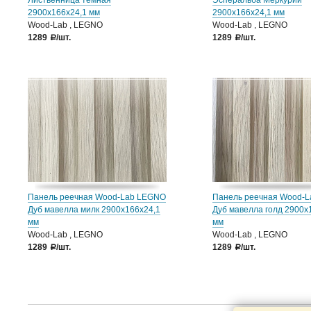
Лиственница темная
Эсперальба Меркурий
2900х166х24,1 мм
2900х166х24,1 мм
Wood-Lab , LEGNO
Wood-Lab , LEGNO
1289
/шт.
1289
/шт.
a
a
Панель реечная Wood-Lab LEGNO
Панель реечная Wood-
Дуб мавелла милк 2900х166х24,1
Дуб мавелла голд 2900х
мм
мм
Wood-Lab , LEGNO
Wood-Lab , LEGNO
1289
/шт.
1289
/шт.
a
a