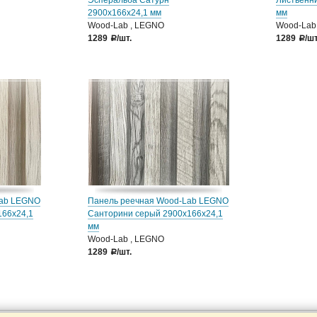
Эсперальба Сатурн
Лиственни
2900х166х24,1 мм
мм
Wood-Lab , LEGNO
Wood-Lab
1289
/шт.
1289
/шт
a
a
Lab LEGNO
Панель реечная Wood-Lab LEGNO
166х24,1
Санторини серый 2900х166х24,1
мм
Wood-Lab , LEGNO
1289
/шт.
a