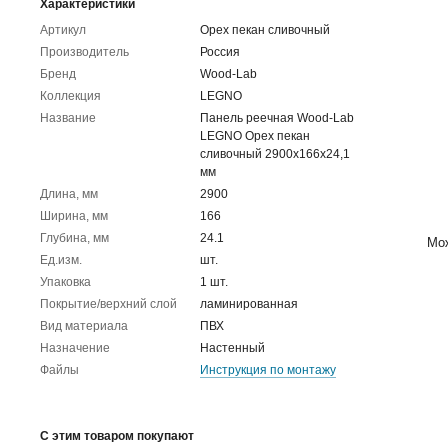
Характеристики
Артикул
Орех пекан сливочный
Производитель
Россия
Бренд
Wood-Lab
Коллекция
LEGNO
Название
Панель реечная Wood-Lab
LEGNO Орех пекан
сливочный 2900х166х24,1
мм
Длина, мм
2900
Ширина, мм
166
Глубина, мм
24.1
Мож
Ед.изм.
шт.
Упаковка
1 шт.
Покрытие/верхний слой
ламинированная
Вид материала
ПВХ
Назначение
Настенный
Файлы
Инструкция по монтажу
С этим товаром покупают