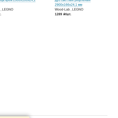
ца крем 2900х166х24,1
Дуб светлый рифленый
2900х166х24,1 мм
 , LEGNO
Wood-Lab , LEGNO
.
1289
/шт.
a