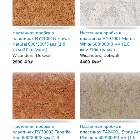
Настенная пробка в
Настенная пробка в
пластинах RY11001N Hawai
пластинах RY07001 Flores
Natural 600*300*3 мм (1.8
White 600*300*3 мм (1.8
кв.м./10шт./упак.)
кв.м./10шт./упак.)
Wicanders, Dekwall
Wicanders, Dekwall
2900
/м
4400
/м
2
2
a
a
Настенная пробка в
Настенная пробка в
пластинах RY39002 Tenerife
пластинах TA24001 Stone Art
Red 600*300*3 мм (1.8
Platinum 600*300*3 мм (1.8