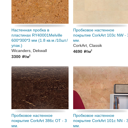
Настенная пробка в
Пробковое настенное
пластинах RY40001Melville
покрытие CorkArt 103c NW - 
600*300*3 мм (1.8 кв.м./10шт./
мм.
упак.)
CorkArt, Classik
Wicanders, Dekwall
4690
/м
2
a
3300
/м
2
a
Пробковое настенное
Пробковое настенное
покрытие CorkArt 386c OT - 3
покрытие CorkArt 101c NN - 
мм.
мм.