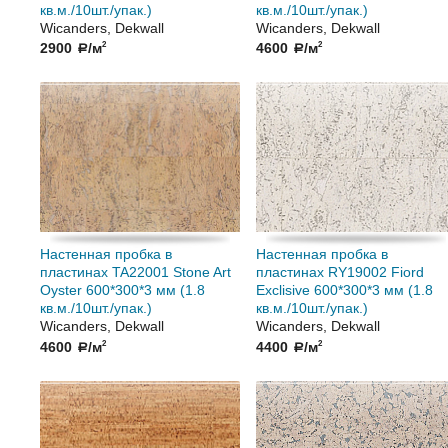
кв.м./10шт./упак.)
кв.м./10шт./упак.)
Wicanders, Dekwall
Wicanders, Dekwall
2900
/м
4600
/м
2
2
a
a
Настенная пробка в
Настенная пробка в
пластинах TA22001 Stone Art
пластинах RY19002 Fiord
Oyster 600*300*3 мм (1.8
Exclisive 600*300*3 мм (1.8
кв.м./10шт./упак.)
кв.м./10шт./упак.)
Wicanders, Dekwall
Wicanders, Dekwall
4600
/м
4400
/м
2
2
a
a