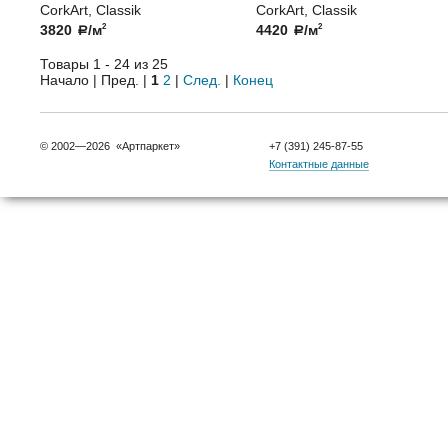
CorkArt, Classik
CorkArt, Classik
3820
/м
4420
/м
2
2
a
a
Товары 1 - 24 из 25
Начало | Пред. |
1
2
|
След.
|
Конец
© 2002—2026 «Артпаркет»
+7 (391) 245-87-55
Контактные данные