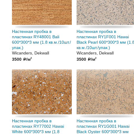
Настенная пробка в
Настенная пробка в
пластинах RY48001 Bali
пластинах RY1F001 Hawai
600*300*3 мм (1.8 кв.м./10шт./
Black Pearl 600*300*3 мм (1.
упак.)
кв.м./10шт./упак.)
Wicanders, Dekwall
Wicanders, Dekwall
3500
/м
3500
/м
2
2
a
a
Настенная пробка в
Настенная пробка в
пластинах RY77002 Hawai
пластинах RY1G001 Hawai
White 600*300*3 мм (1.8
Black Oyster 600*300*3 мм