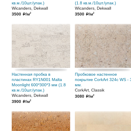
кв.м./10шт./упак.)
(1.8 кв.м./10шт./упак.)
Wicanders, Dekwall
Wicanders, Dekwall
3500
/м
3500
/м
2
2
a
a
Настенная пробка в
Пробковое настенное
пластинах RY1N001 Malta
покрытие CorkArt 324c WS - 
Moonlight 600*300*3 мм (1.8
мм.
кв.м./10шт./упак.)
CorkArt, Classik
Wicanders, Dekwall
3080
/м
2
a
3900
/м
2
a