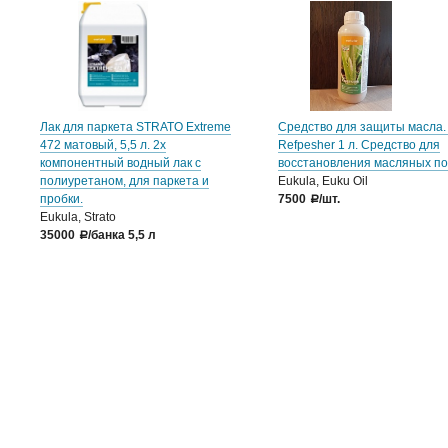
Лак для паркета STRATO Extreme
Средство для защиты масла.
472 матовый, 5,5 л. 2х
Refpesher 1 л. Средство для
компонентный водный лак с
восстановления масляных по
полиуретаном, для паркета и
Eukula, Euku Oil
пробки.
7500
/шт.
a
Eukula, Strato
35000
/банка 5,5 л
a