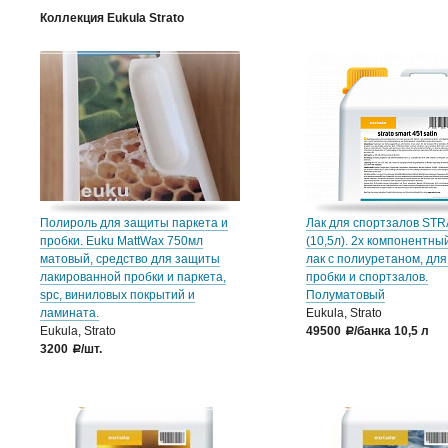
Коллекция Eukula Strato
Полироль для защиты паркета и
Лак для спортзалов STR
пробки. Euku MattWax 750мл
(10,5л). 2х компонентны
матовый, средство для защиты
лак с полиуретаном, для
лакированной пробки и паркета,
пробки и спортзалов.
spc, виниловых покрытий и
Полуматовый
ламината.
Eukula, Strato
Eukula, Strato
49500
/банка 10,5 л
a
3200
/шт.
a