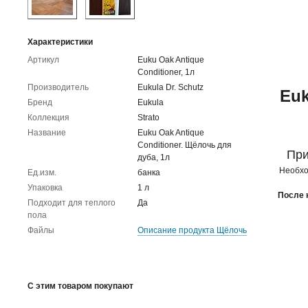
Характеристики
Артикул
Euku Oak Antique
Conditioner, 1л
Производитель
Eukula Dr. Schutz
Euk
Бренд
Eukula
Коллекция
Strato
Название
Euku Oak Antique
Conditioner. Щёлочь для
При
дуба, 1л
Необхо
Ед.изм.
банка
Упаковка
1 л
После 
Подходит для теплого
Да
пола
Файлы
Описание продукта Щёлочь
С этим товаром покупают