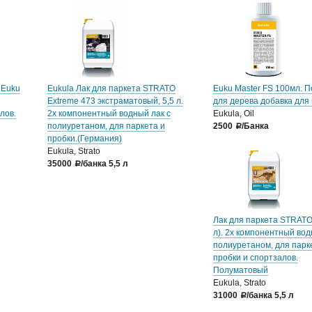
 Euku
Eukula Лак для паркета STRATO
Euku Master FS 100мл. 
Extreme 473 экстраматовый, 5,5 л.
для дерева добавка для
лов.
2х компонентный водный лак с
Eukula, Oil
полиуретаном, для паркета и
2500
/Банка
a
пробки.(Германия)
Eukula, Strato
35000
/банка 5,5 л
a
Лак для паркета STRATO 
л). 2х компонентный вод
полиуретаном, для парк
пробки и спортзалов.
Полуматовый
Eukula, Strato
31000
/банка 5,5 л
a