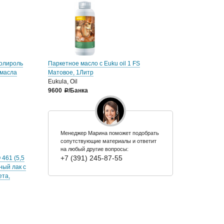
Полироль
Паркетное масло с Euku oil 1 FS
 масла
Матовое, 1Литр
Eukula, Oil
9600
/Банка
a
Менеджер Марина поможет подобрать
сопутствующие материалы и ответит
на любый другие вопросы:
+7 (391) 245-87-55
461 (5,5
ный лак с
ета,