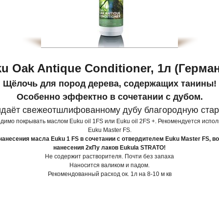
u Oak Antique Conditioner, 1л (Герма
Щёлочь для пород дерева, содержащих танины!
Особенно эффектно в сочетании с дубом.
даёт свежеотшлифованному дубу благородную стар
димо покрывать маслом Euku oil 1FS или Euku oil 2FS +. Рекомендуется испол
Euku Master FS.
нанесения масла Euku 1 FS в сочетании с отвердителем Euku Master FS, в
нанесения 2кПу лаков Eukula STRATO!
Не содержит растворителя. Почти без запаха
Наносится валиком и падом.
Рекомендованный расход ок. 1л на 8-10 м кв