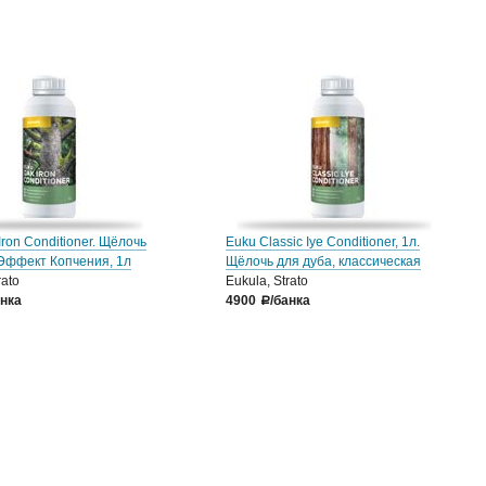
Iron Conditioner. Щёлочь
Euku Classic Iye Conditioner, 1л.
Эффект Копчения, 1л
Щёлочь для дуба, классическая
rato
Eukula, Strato
анка
4900
/банка
a