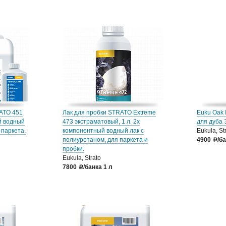
ATO 451
Лак для пробки STRATO Extreme
Euku Oak 
й водный
473 экстраматовый, 1 л. 2х
для дуба 
 паркета,
компонентный водный лак с
Eukula, St
полиуретаном, для паркета и
4900
/б
a
пробки.
Eukula, Strato
7800
/банка 1 л
a