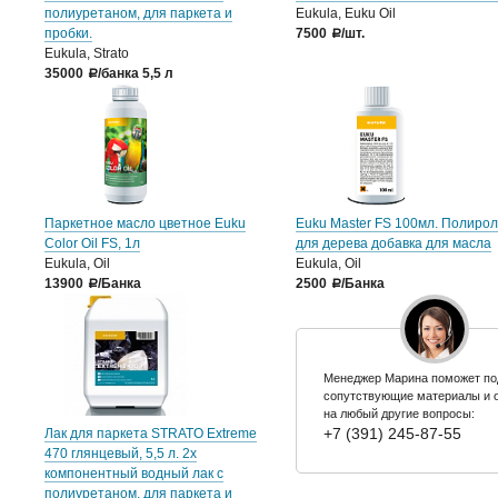
полиуретаном, для паркета и
Eukula, Euku Oil
пробки.
7500
/шт.
a
Eukula, Strato
35000
/банка 5,5 л
a
Паркетное масло цветное Euku
Euku Master FS 100мл. Полиро
Color Oil FS, 1л
для дерева добавка для масла
Eukula, Oil
Eukula, Oil
13900
/Банка
2500
/Банка
a
a
Менеджер Марина поможет по
сопутствующие материалы и 
на любый другие вопросы:
+7 (391) 245-87-55
Лак для паркета STRATO Extreme
470 глянцевый, 5,5 л. 2х
компонентный водный лак с
полиуретаном, для паркета и