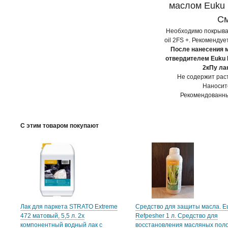
маслом Euku C
См
Необходимо покрыват
oil 2FS +. Рекомендуе
После нанесения м
отвердителем Euku 
2кПу ла
Не содержит рас
Наносит
Рекомендованный
С этим товаром покупают
Лак для паркета STRATO Extreme
Средство для защиты масла. E
472 матовый, 5,5 л. 2х
Refpesher 1 л. Средство для
компонентный водный лак с
восстановления масляных поло