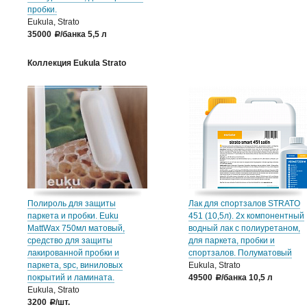
пробки.
Eukula, Strato
35000
/банка 5,5 л
a
Коллекция Eukula Strato
Полироль для защиты
Лак для спортзалов STRATO
паркета и пробки. Euku
451 (10,5л). 2х компонентный
MattWax 750мл матовый,
водный лак с полиуретаном,
средство для защиты
для паркета, пробки и
лакированной пробки и
спортзалов. Полуматовый
паркета, spc, виниловых
Eukula, Strato
покрытий и ламината.
49500
/банка 10,5 л
a
Eukula, Strato
3200
/шт.
a