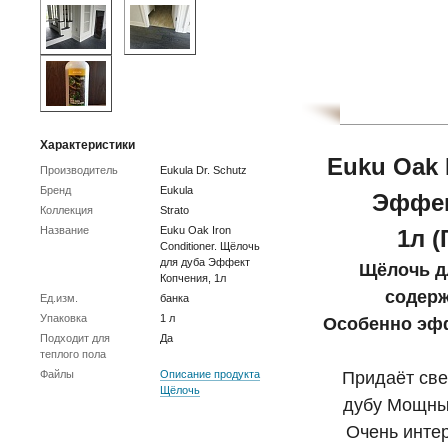
Характеристики
Euku Oak 
Производитель
Eukula Dr. Schutz
Бренд
Eukula
Эффек
Коллекция
Strato
Название
Euku Oak Iron
1л (
Conditioner. Щёлочь
для дуба Эффект
Щёлочь д
Копчения, 1л
содер
Ед.изм.
банка
Упаковка
1 л
Особенно эфф
Подходит для
Да
теплого пола
Файлы
Описание продукта
Придаёт св
Щёлочь
дубу Мощны
Очень интер