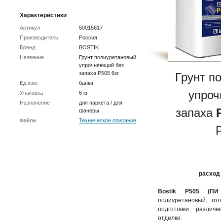
Характеристики
Артикул
50015817
Производитель
Россия
Бренд
BOSTIK
Название
Грунт полиуретановый
упрочняющий без
запаха P505 6кг
Грунт п
Ед.изм.
банка
упроч
Упаковка
6 кг
Назначение
для паркета / для
запаха
фанеры
Файлы
Техническое описание
расход 
Bostik P505 (
полиуретановый, го
подготовки различ
отделке.