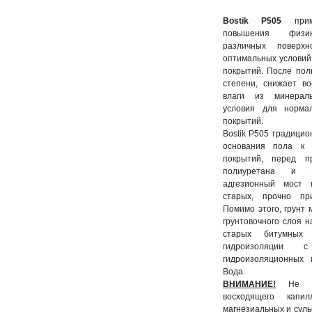
Bostik P505
приме
повышения физико
различных поверх
оптимальных условий
покрытий. После пол
степени, снижает в
влаги из минераль
условия для норма
покрытий.
Bostik P505 традицио
основания пола к 
покрытий, перед п
полиуретана и MS
адгезионный мост 
старых, прочно пр
Помимо этого, грунт 
грунтовочного слоя н
старых битумных
гидроизоляции 
гидроизоляционных 
Вода.
ВНИМАНИЕ!
Не по
восходящего капи
магнезиальных и суль