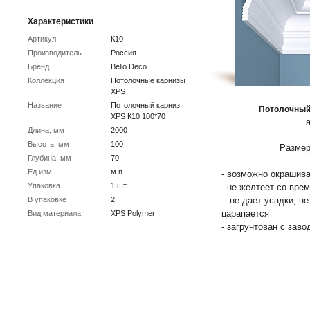
Характеристики
Артикул
К10
Производитель
Россия
Бренд
Bello Deco
Коллекция
Потолочные карнизы
XPS
Название
Потолочный карниз
Потолочный 
XPS К10 100*70
Длина, мм
2000
Высота, мм
100
Размер
Глубина, мм
70
Ед.изм.
м.п.
- возможно окрашива
Упаковка
1 шт
- не желтеет со вре
В упаковке
2
- не дает усадки, н
царапается
Вид материала
XPS Polymer
- загрунтован с заво