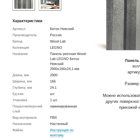
Характеристики
Артикул
Бетон Невский
Производитель
Россия
Бренд
Wood-Lab
Коллекция
LEGNO
Название
Панель реечная Wood-
Lab LEGNO Бетон
Панель
Невский
кол
2900х166х24,1 мм
артику
Длина, мм
2900
Ширина, мм
166
Размер:
Глубина, мм
24.1
Ед.изм.
шт.
Можно использоват
Упаковка
1 шт.
других поверхност
Покрытие/верхний
ламинированная
прихожей 
слой
Вид материала
ПВХ
Назначение
Настенный
Файлы
Инструкция по
монтажу