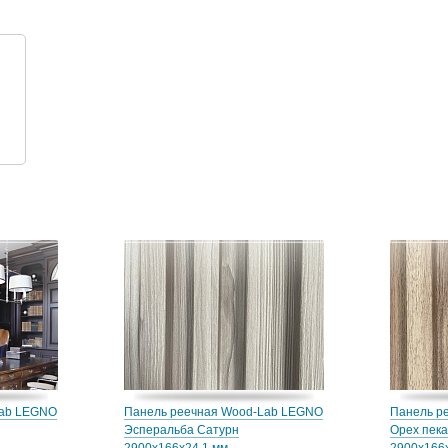
Lab LEGNO
Панель реечная Wood-Lab LEGNO
Панель р
Эсперальба Сатурн
Орех пек