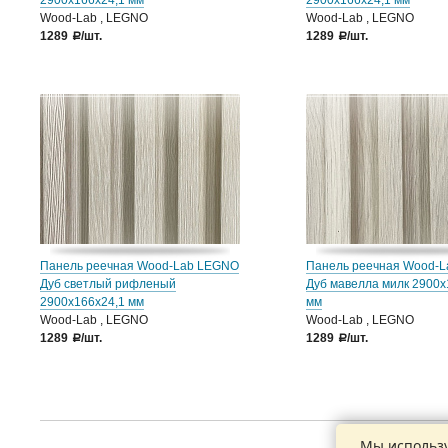
2900х166х24,1 мм
2900х166х24,1 мм
Wood-Lab , LEGNO
Wood-Lab , LEGNO
1289
/шт.
1289
/шт.
a
a
Панель реечная Wood-Lab LEGNO
Панель реечная Wood-
Дуб светлый рифленый
Дуб мавелла милк 2900х
2900х166х24,1 мм
мм
Wood-Lab , LEGNO
Wood-Lab , LEGNO
1289
/шт.
1289
/шт.
a
a
Мы использу