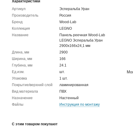
Характеристики
Артикул
Эсперальба Уран
Производитель
Россия
Бренд
Wood-Lab
Коллекция
LEGNO
Название
Панель реечная Wood-Lab
LEGNO Эсперальба Уран
2900х166х24,1 мм
Длина, мм
2900
Ширина, мм
166
Глубина, мм
24.1
Ед.изм.
шт.
Мож
Упаковка
1 шт.
Покрытие/верхний слой
ламинированная
Вид материала
ПВХ
Назначение
Настенный
Файлы
Инструкция по монтажу
С этим товаром покупают