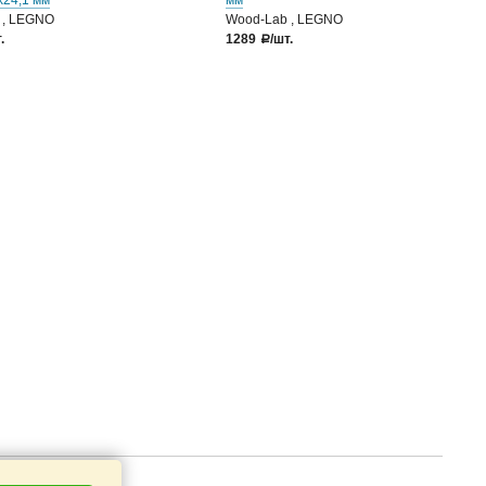
х24,1 мм
мм
 , LEGNO
Wood-Lab , LEGNO
.
1289
/шт.
a