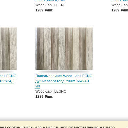
2900х166х24,1 мм
2900х166
Wood-Lab , LEGNO
Wood-Lab
1289
/шт.
1289
/шт
a
a
Lab LEGNO
Панель реечная Wood-Lab LEGNO
166х24,1
Дуб мавелла голд 2900х166х24,1
мм
Wood-Lab , LEGNO
1289
/шт.
a
ем cookie-файлы для наилучшего представления нашего