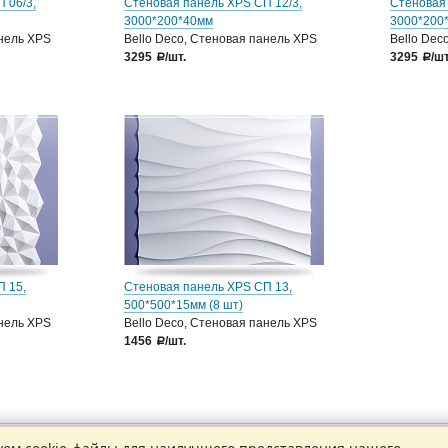
 06/3,
Стеновая панель XPS СП 12/3,
Стеновая 
3000*200*40мм
3000*200
анель XPS
Bello Deco, Стеновая панель XPS
Bello Dec
3295
/шт.
3295
/шт
a
a
П 15,
Стеновая панель XPS СП 13,
500*500*15мм (8 шт)
анель XPS
Bello Deco, Стеновая панель XPS
1456
/шт.
a