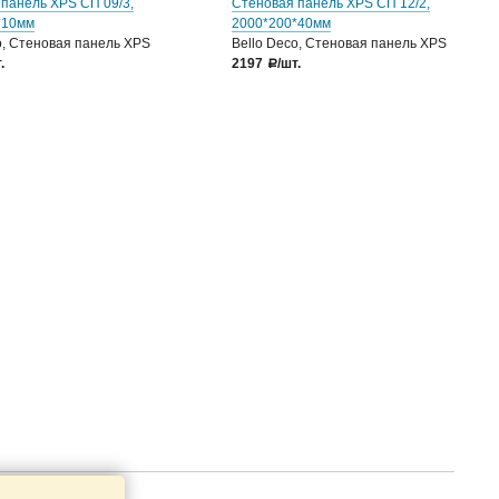
панель XPS СП 09/3,
Стеновая панель XPS СП 12/2,
*10мм
2000*200*40мм
o, Стеновая панель XPS
Bello Deco, Стеновая панель XPS
.
2197
/шт.
a