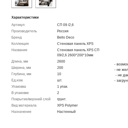
Характеристики
Артикул
СП 09 /2,6
Производитель
Россия
Бренд
Bello Deco
Коллекция
Стеновая панель XPS
Название
Стеновая панель XPS СП
09/2,6 2600*200*10мм
Длина, мм
2600
- возмо
Ширина, мм
200
- не же
Глубина, мм
10
- не да
Ед.изм.
шт.
- загру
Упаковка
1 упак.
В упаковке
2
Покрытие/верхний слой
грунт.
Вид материала
XPS Polymer
Назначение
Настенный