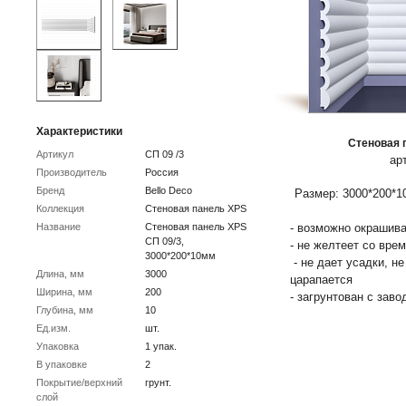
Характеристики
Стеновая п
Артикул
СП 09 /3
ар
Производитель
Россия
Бренд
Bello Deco
Размер: 3000*200*1
Коллекция
Стеновая панель XPS
Название
Стеновая панель XPS
- возможно окрашива
СП 09/3,
- не желтеет со вре
3000*200*10мм
- не дает усадки, н
Длина, мм
3000
царапается
Ширина, мм
200
- загрунтован с заво
Глубина, мм
10
Ед.изм.
шт.
Упаковка
1 упак.
В упаковке
2
Покрытие/верхний
грунт.
слой