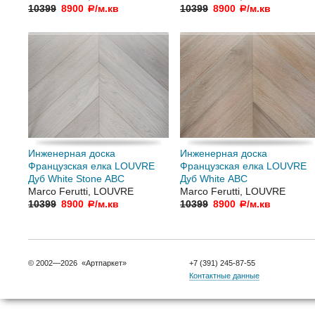
10399
8900
/м.кв
10399
8900
/м.кв
a
a
Инженерная доска
Инженерная доска
Французская елка LOUVRE
Французская елка LOUVRE
Дуб White Stone АВС
Дуб White АВС
Marco Ferutti, LOUVRE
Marco Ferutti, LOUVRE
10399
8900
/м.кв
10399
8900
/м.кв
a
a
© 2002—2026 «Артпаркет»
+7 (391) 245-87-55
Контактные данные