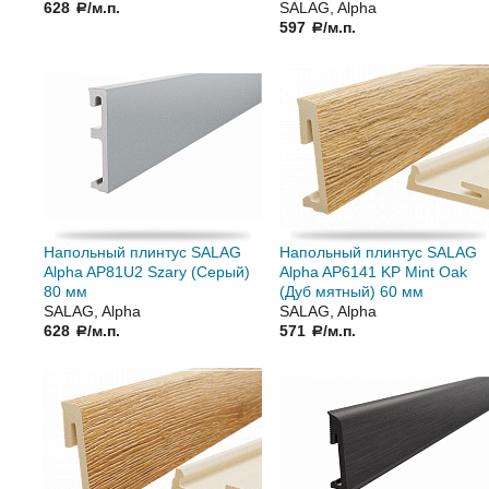
628
/м.п.
SALAG, Alpha
a
597
/м.п.
a
Напольный плинтус SALAG
Напольный плинтус SALAG
Alpha AP81U2 Szary (Серый)
Alpha AP6141 KP Mint Oak
80 мм
(Дуб мятный) 60 мм
SALAG, Alpha
SALAG, Alpha
628
/м.п.
571
/м.п.
a
a