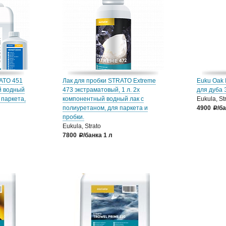
ATO 451
Лак для пробки STRATO Extreme
Euku Oak 
й водный
473 экстраматовый, 1 л. 2х
для дуба 
 паркета,
компонентный водный лак с
Eukula, St
полиуретаном, для паркета и
4900
/б
a
пробки.
Eukula, Strato
7800
/банка 1 л
a