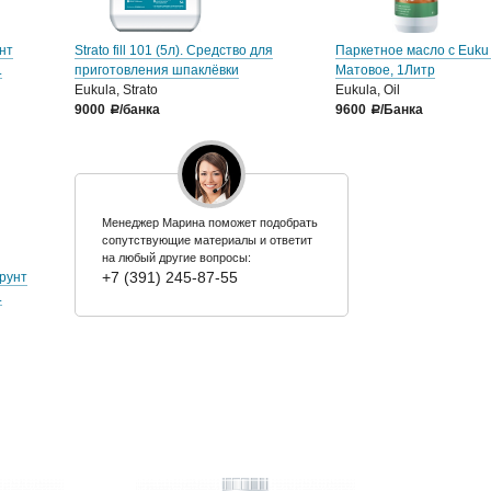
унт
Strato fill 101 (5л). Средство для
Паркетное масло с Euku 
.
приготовления шпаклёвки
Матовое, 1Литр
Eukula, Strato
Eukula, Oil
9000
/банка
9600
/Банка
a
a
Менеджер Марина поможет подобрать
сопутствующие материалы и ответит
на любый другие вопросы:
+7 (391) 245-87-55
Грунт
.