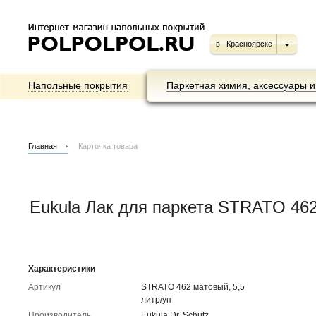
в
Красноярске
Напольные покрытия
Паркетная химия, аксессуары и
Главная
Карточка товара
Eukula Лак для паркета STRATO 462 
Характеристики
Артикул
STRATO 462 матовый, 5,5
литр/уп
Производитель
Eukula Dr. Schutz