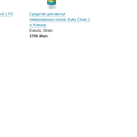
oil 1 FS
Средство для мытья
лакированных полов. Euku Clean 1
л, Клинер.
Eukula, Strato
3700
/шт.
a