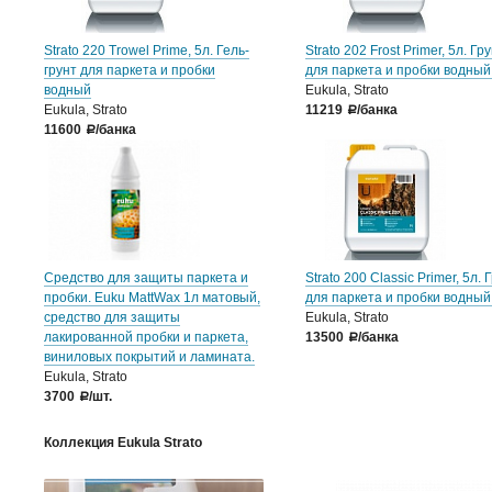
Strato 220 Trowel Prime, 5л. Гель-
Strato 202 Frost Primer, 5л. Гр
грунт для паркета и пробки
для паркета и пробки водный
водный
Eukula, Strato
Eukula, Strato
11219
/банка
a
11600
/банка
a
Средство для защиты паркета и
Strato 200 Classic Primer, 5л. 
пробки. Euku MattWax 1л матовый,
для паркета и пробки водный
средство для защиты
Eukula, Strato
лакированной пробки и паркета,
13500
/банка
a
виниловых покрытий и ламината.
Eukula, Strato
3700
/шт.
a
Коллекция Eukula Strato