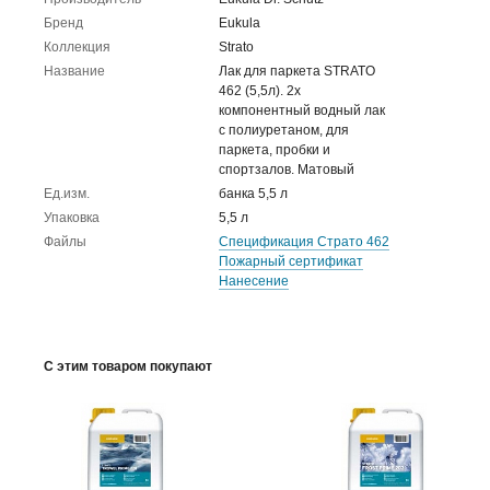
Бренд
Eukula
Коллекция
Strato
Название
Лак для паркета STRATO
462 (5,5л). 2х
компонентный водный лак
с полиуретаном, для
паркета, пробки и
спортзалов. Матовый
Ед.изм.
банка 5,5 л
Упаковка
5,5 л
Файлы
Спецификация Страто 462
Пожарный сертификат
Нанесение
С этим товаром покупают