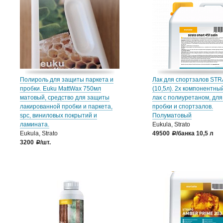
Полироль для защиты паркета и
Лак для спортзалов STR
пробки. Euku MattWax 750мл
(10,5л). 2х компонентны
матовый, средство для защиты
лак с полиуретаном, для
лакированной пробки и паркета,
пробки и спортзалов.
spc, виниловых покрытий и
Полуматовый
ламината.
Eukula, Strato
Eukula, Strato
49500
/банка 10,5 л
a
3200
/шт.
a