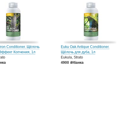
Iron Conditioner. Щёлочь
Euku Oak Antique Conditioner.
Эффект Копчения, 1л
Щёлочь для дуба, 1л
rato
Eukula, Strato
анка
4900
/банка
a