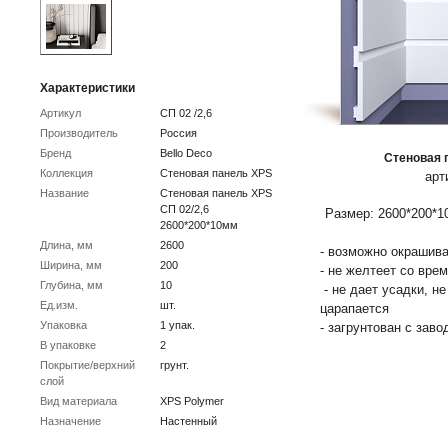
Характеристики
Артикул
СП 02 /2,6
Производитель
Россия
Бренд
Bello Deco
Стеновая п
Коллекция
Стеновая панель XPS
арт
Название
Стеновая панель XPS
СП 02/2,6
Размер: 2600*200*1
2600*200*10мм
Длина, мм
2600
- возможно окрашива
Ширина, мм
200
- не желтеет со вре
Глубина, мм
10
- не дает усадки, н
Ед.изм.
шт.
царапается
Упаковка
1 упак.
- загрунтован с заво
В упаковке
2
Покрытие/верхний
грунт.
слой
Вид материала
XPS Polymer
Назначение
Настенный