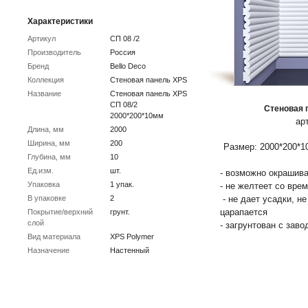
Характеристики
Артикул
СП 08 /2
Производитель
Россия
Бренд
Bello Deco
Коллекция
Стеновая панель XPS
Название
Стеновая панель XPS
СП 08/2
Стеновая п
2000*200*10мм
ар
Длина, мм
2000
Ширина, мм
200
Размер: 2000*200*1
Глубина, мм
10
Ед.изм.
шт.
- возможно окрашива
Упаковка
1 упак.
- не желтеет со вре
В упаковке
2
- не дает усадки, н
царапается
Покрытие/верхний
грунт.
слой
- загрунтован с заво
Вид материала
XPS Polymer
Назначение
Настенный