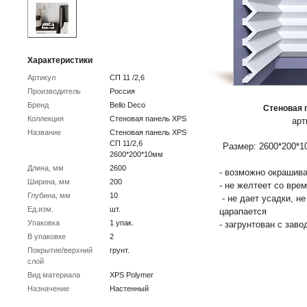
Характеристики
Артикул
СП 11 /2,6
Производитель
Россия
Бренд
Bello Deco
Стеновая п
Коллекция
Стеновая панель XPS
арт
Название
Стеновая панель XPS
СП 11/2,6
Размер: 2600*200*1
2600*200*10мм
Длина, мм
2600
- возможно окрашива
Ширина, мм
200
- не желтеет со вре
Глубина, мм
10
- не дает усадки, н
Ед.изм.
шт.
царапается
Упаковка
1 упак.
- загрунтован с заво
В упаковке
2
Покрытие/верхний
грунт.
слой
Вид материала
XPS Polymer
Назначение
Настенный