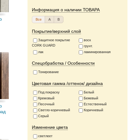
Информация о наличии ТОВАРА
b
Все
А
В
Покрытие/верхний слой
Защитное покрытие
воск
CORK GUARD
грунт.
лак
ламинированная
Спецобработка / Особенности
Тонирование
Цветовая гамма /оттенок/ дизайна
Под покраску
Белый
Кремовый
Бежевый
Песочный
Естественный
b
Светло-коричневый
Коричневый
лад
Серый
Изменение цвета
светлеет