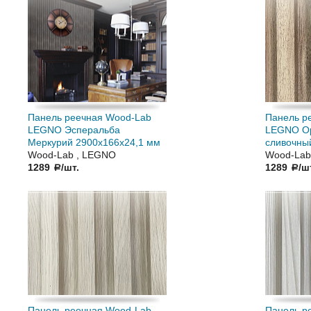
Панель реечная Wood-Lab
Панель р
LEGNO Эсперальба
LEGNO Ор
Меркурий 2900х166х24,1 мм
сливочны
Wood-Lab , LEGNO
Wood-Lab
1289
/шт.
1289
/ш
a
a
Панель реечная Wood-Lab
Панель р