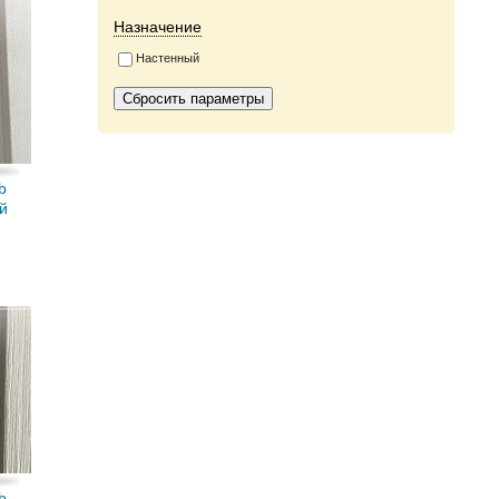
Назначение
Настенный
b
й
b