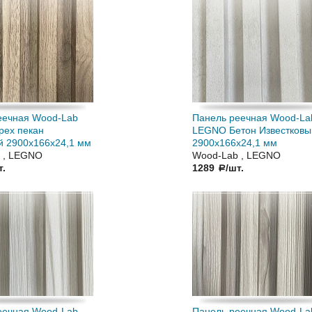
еечная Wood-Lab
Панель реечная Wood-La
ех пекан
LEGNO Бетон Известковы
й 2900х166х24,1 мм
2900х166х24,1 мм
 , LEGNO
Wood-Lab , LEGNO
т.
1289
/шт.
a
еечная Wood-Lab
Панель реечная Wood-La