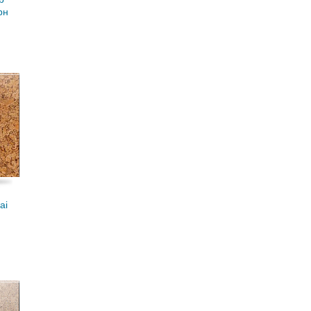
рн
ai