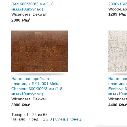
Red 600*300*3 мм (1.8
2900х166
кв.м./10шт./упак.)
Wood-Lab
Wicanders, Dekwall
1289
/ш
a
2900
/м
2
a
Настенная пробка в
Настенная
пластинах RY1L001 Malta
пластинах
Chestnut 600*300*3 мм (1.8
Exclisive 
кв.м./10шт./упак.)
кв.м./10шт
Wicanders, Dekwall
Wicanders
3900
/м
4400
/м
2
2
a
a
Товары 1 - 24 из 65
Начало | Пред. |
1
2
3
|
След.
|
Конец