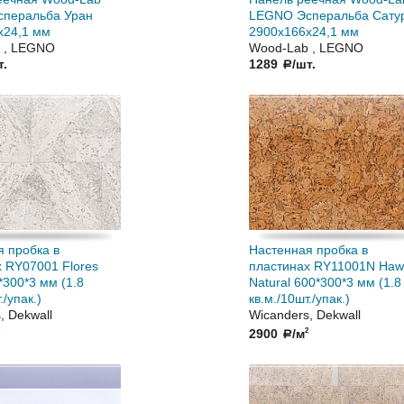
перальба Уран
LEGNO Эсперальба Сату
х24,1 мм
2900х166х24,1 мм
 , LEGNO
Wood-Lab , LEGNO
т.
1289
/шт.
a
 пробка в
Настенная пробка в
 RY07001 Flores
пластинах RY11001N Haw
*300*3 мм (1.8
Natural 600*300*3 мм (1.8
./упак.)
кв.м./10шт./упак.)
, Dekwall
Wicanders, Dekwall
2900
/м
2
a