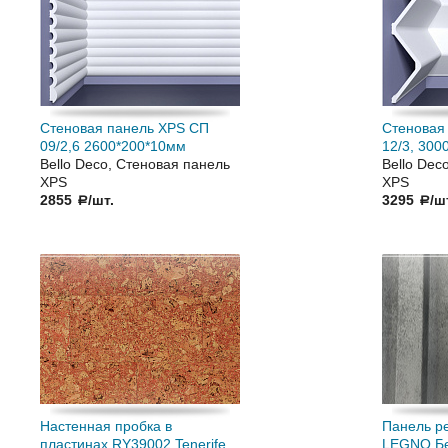
Стеновая панель XPS СП
Стеновая
09/2,6 2600*200*10мм
12/3, 300
Bello Deco, Стеновая панель
Bello Dec
XPS
XPS
2855
/шт.
3295
/ш
a
a
Настенная пробка в
Панель р
пластинах RY39002 Tenerife
LEGNO Бе