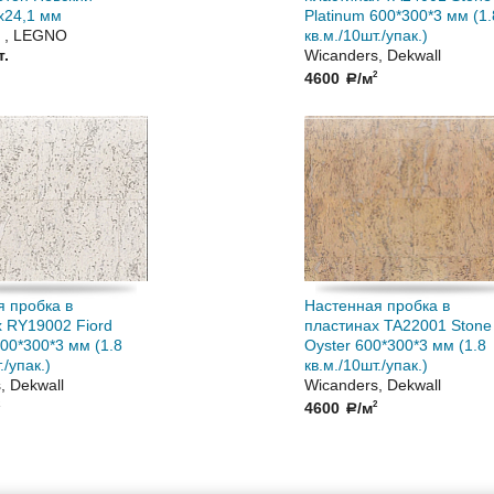
х24,1 мм
Platinum 600*300*3 мм (1.
 , LEGNO
кв.м./10шт./упак.)
т.
Wicanders, Dekwall
4600
/м
2
a
 пробка в
Настенная пробка в
 RY19002 Fiord
пластинах TA22001 Stone 
600*300*3 мм (1.8
Oyster 600*300*3 мм (1.8
./упак.)
кв.м./10шт./упак.)
, Dekwall
Wicanders, Dekwall
4600
/м
2
a