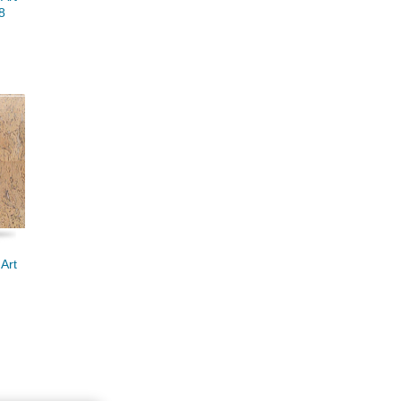
8
Art