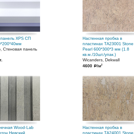
 панель XPS СП
Настенная пробка в
0*200*40мм
пластинах TA23001 Stone 
o, Стеновая панель
Pearl 600*300*3 мм (1.8
кв.м./10шт./упак.)
т.
Wicanders, Dekwall
4600
/м
2
a
еечная Wood-Lab
Настенная пробка в
тон Невский
пластинах TA24001 Stone 