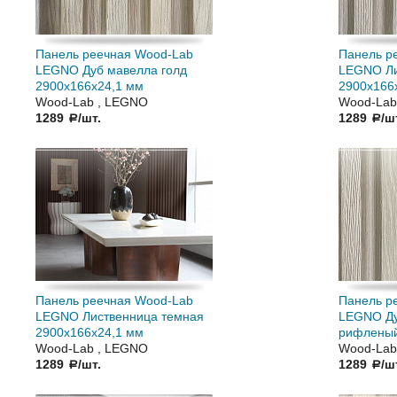
Панель реечная Wood-Lab
Панель р
LEGNO Дуб мавелла голд
LEGNO Ли
2900х166х24,1 мм
2900х166
Wood-Lab , LEGNO
Wood-Lab
1289
/шт.
1289
/ш
a
a
Панель реечная Wood-Lab
Панель р
LEGNO Лиственница темная
LEGNO Ду
2900х166х24,1 мм
рифленый
Wood-Lab , LEGNO
Wood-Lab
1289
/шт.
1289
/ш
a
a