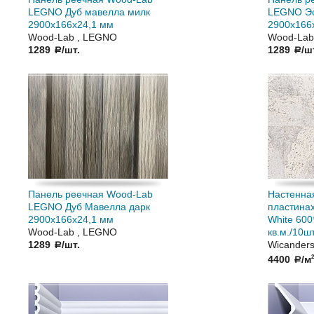
LEGNO Дуб мавелла милк
LEGNO Эс
2900х166х24,1 мм
2900х166
Wood-Lab , LEGNO
Wood-Lab
1289
/шт.
1289
/ш
a
a
Панель реечная Wood-Lab
Настенная
LEGNO Дуб Мавелла дарк
пластинах
2900х166х24,1 мм
White 600
Wood-Lab , LEGNO
кв.м./10шт
1289
/шт.
Wicanders
a
4400
/м
2
a