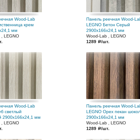
еечная Wood-Lab
Панель реечная Wood-La
ственница крем
LEGNO Бетон Серый
х24,1 мм
2900х166х24,1 мм
 , LEGNO
Wood-Lab , LEGNO
т.
1289
/шт.
a
еечная Wood-Lab
Панель реечная Wood-La
б светлый
LEGNO Орех пекан шоко
 2900х166х24,1 мм
2900х166х24,1 мм
 , LEGNO
Wood-Lab , LEGNO
т.
1289
/шт.
a